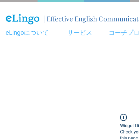
| Effective English Communica
eLingoについて
サービス
コーチプ
Widget Di
Check you
this page